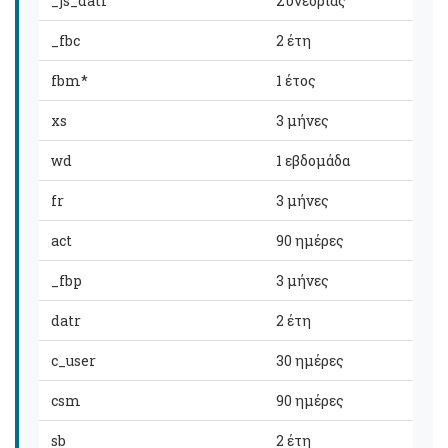
_js_datr
Συνεδρίας
_fbc
2 έτη
fbm*
1 έτος
xs
3 μήνες
wd
1 εβδομάδα
fr
3 μήνες
act
90 ημέρες
_fbp
3 μήνες
datr
2 έτη
c_user
30 ημέρες
csm
90 ημέρες
sb
2 έτη