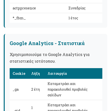
actppresence
Συνεδρίας
*_fbm_
1 έτος
Google Analytics - Στατιστικά
Χρησιμοποιούμε το Google Analytics για
στατιστικές ιστότοπου.
Cookie
Λήξη
Λειτουργία
Καταμετράει και
_ga
2 έτη
παρακολουθεί προβολές
σελίδων
Καταμετράει και
1
_gid
παρακολουθεί προβολές