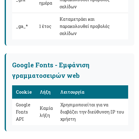
ημέρα
σελίδων
Καταμετράει και
_ga_*
1 έτος
παρακολουθεί προβολές
σελίδων
Google Fonts - Εμφάνιση
γραμματοσειρών web
Cookie
Λήξη
Λειτουργία
Google
Χρησιμοποιείται για να
Καμία
Fonts
διαβάζει την διεύθυνση IP του
λήξη
API
χρήστη